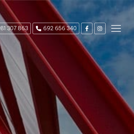
81 307 863
692 656 340