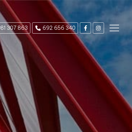
81 307 863
692 656 340